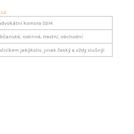
.cz
advokátní komora 0214
bčanské, rodinné, trestní, obchodní
čníkem jakýkoliv, jinak český a vždy slušný!