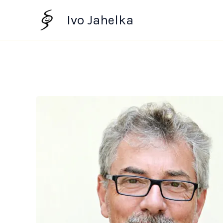
Přeskočit
Ivo Jahelka
na
obsah