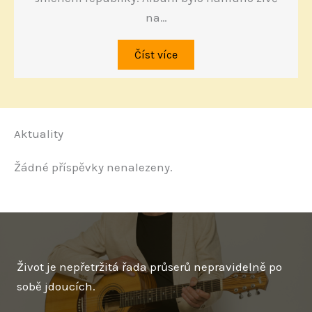
na…
Číst více
Aktuality
Žádné příspěvky nenalezeny.
Život je nepřetržitá řada průserů nepravidelně po
sobě jdoucích.