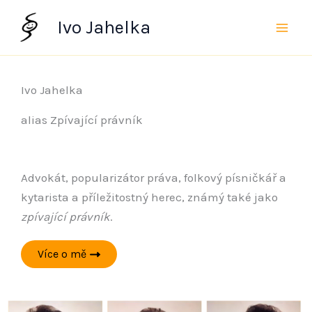
Přeskočit
Ivo Jahelka
na
obsah
Ivo Jahelka
alias Zpívající právník
Advokát, popularizátor práva, folkový písničkář a
kytarista a příležitostný herec, známý také jako
zpívající právník
.
Více o mě