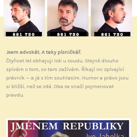
Jsem advokát. A taky písničkář.
Čtyřicet let obhajuji lidi u soudu. Stejně dlouho
zpívám o tom, co tam zažívám. Říkají mi zpívající
právník — a já s tím souhlasím. Humor a právo jsou
si bližší, než se zdá. Oba se snaží pojmenovat
pravdu.