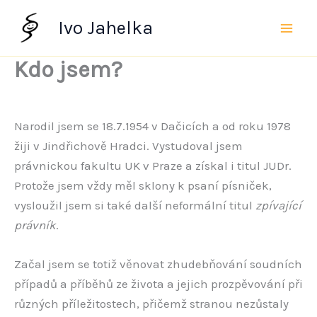
Přeskočit
Ivo Jahelka
na
obsah
Kdo jsem?
Narodil jsem se 18.7.1954 v Dačicích a od roku 1978
žiji v Jindřichově Hradci. Vystudoval jsem
právnickou fakultu UK v Praze a získal i titul JUDr.
Protože jsem vždy měl sklony k psaní písniček,
vysloužil jsem si také další neformální titul
zpívající
právník
.
Začal jsem se totiž věnovat zhudebňování soudních
případů a příběhů ze života a jejich prozpěvování při
různých příležitostech, přičemž stranou nezůstaly