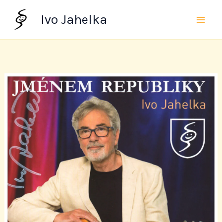
Přeskočit
Ivo Jahelka
na
obsah