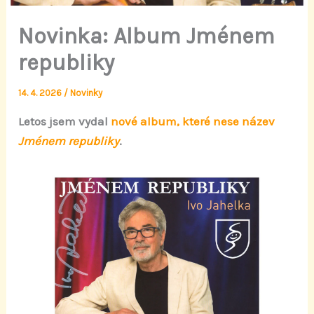
Novinka: Album Jménem
republiky
14. 4. 2026
/
Novinky
Letos jsem vydal
nové album, které nese název
Jménem republiky
.